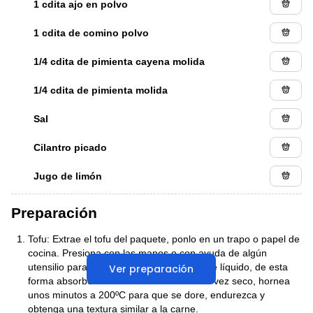
1 cdita ajo en polvo
1 cdita de comino polvo
1/4 cdita de pimienta cayena molida
1/4 cdita de pimienta molida
Sal
Cilantro picado
Jugo de limón
Preparación
Tofu: Extrae el tofu del paquete, ponlo en un trapo o papel de
cocina. Presiona con las manos o con ayuda de algún
utensilio para extraer la mayor cantidad de líquido, de esta
Ver preparación
forma absorberá menor los sabores. Una vez seco, hornea
unos minutos a 200ºC para que se dore, endurezca y
obtenga una textura similar a la carne.