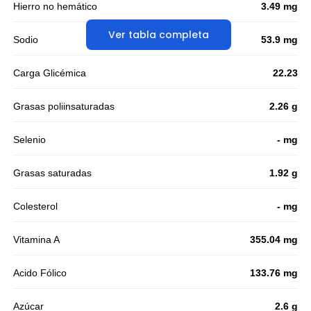
Hierro no hemático
3.49 mg
Ver tabla completa
Sodio
53.9 mg
Carga Glicémica
22.23
Grasas poliinsaturadas
2.26 g
Selenio
- mg
Grasas saturadas
1.92 g
Colesterol
- mg
Vitamina A
355.04 mg
Acido Fólico
133.76 mg
Azúcar
2.6 g