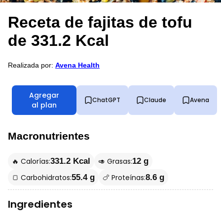
Receta de fajitas de tofu
de 331.2 Kcal
Realizada por:
Avena Health
Agregar
ChatGPT
Claude
Avena
al plan
Macronutrientes
🔥 Calorías:
🥑 Grasas:
331.2 Kcal
12 g
🍞 Carbohidratos:
🍗 Proteínas:
55.4 g
8.6 g
Ingredientes