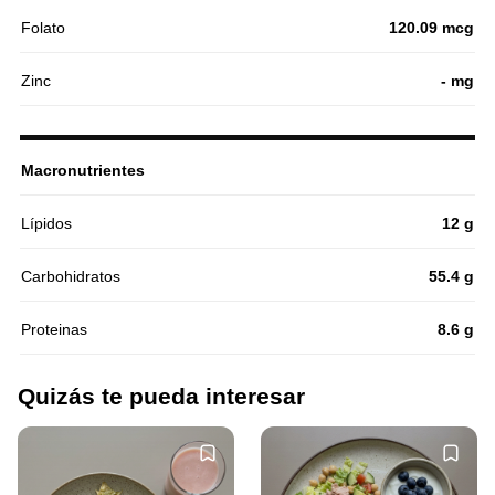
Folato
120.09 mcg
Zinc
- mg
Macronutrientes
Lípidos
12 g
Carbohidratos
55.4 g
Proteinas
8.6 g
Quizás te pueda interesar