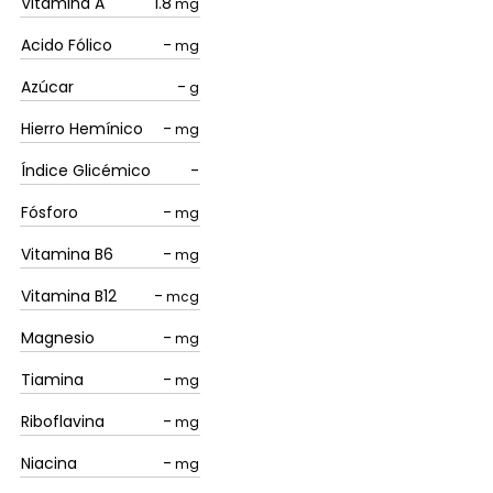
Vitamina A
1.8
mg
Acido Fólico
-
mg
Azúcar
-
g
Hierro Hemínico
-
mg
Índice Glicémico
-
Fósforo
-
mg
Vitamina B6
-
mg
Vitamina B12
-
mcg
Magnesio
-
mg
Tiamina
-
mg
Riboflavina
-
mg
Niacina
-
mg