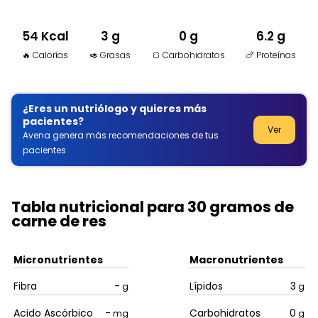
54 Kcal
3 g
0 g
6.2 g
🔥 Calorías
🥑 Grasas
🍞 Carbohidratos
🍗 Proteínas
¿Eres un nutriólogo y quieres más
pacientes?
Ver
Avena genera más recomendaciones de tus
pacientes
Tabla nutricional para 30 gramos de
carne de res
Micronutrientes
Macronutrientes
Fibra
-
Lípidos
3
g
g
Acido Ascórbico
-
Carbohidratos
0
mg
g