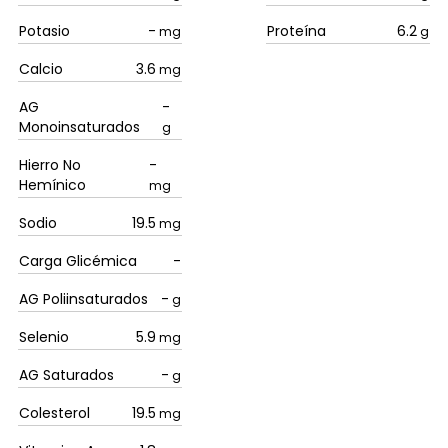
Potasio
-
Proteína
6.2
mg
g
Calcio
3.6
mg
AG
-
Monoinsaturados
g
Hierro No
-
Hemínico
mg
Sodio
19.5
mg
Carga Glicémica
-
AG Poliinsaturados
-
g
Selenio
5.9
mg
AG Saturados
-
g
Colesterol
19.5
mg