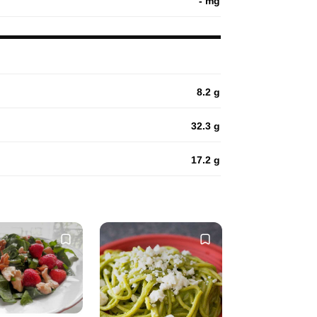
- mg
8.2 g
32.3 g
17.2 g