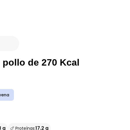
 pollo de 270 Kcal
vena
3 g
17.2 g
🍗 Proteínas: