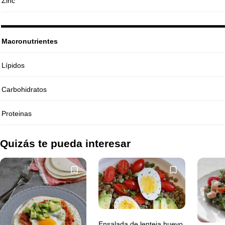
Zinc
Macronutrientes
Lípidos
Carbohidratos
Proteinas
Quizás te pueda interesar
Ensalada de lenteja huevo