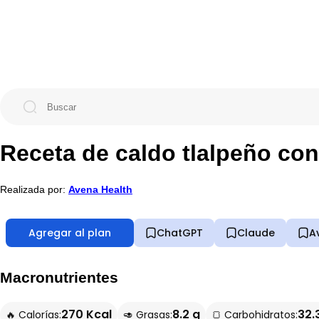
Receta de caldo tlalpeño con
Realizada por:
Avena Health
Agregar al plan
ChatGPT
Claude
A
Macronutrientes
270 Kcal
8.2 g
32.
🔥 Calorías:
🥑 Grasas:
🍞 Carbohidratos: