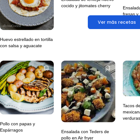
cocido y jitomates cherry
Ensalada
fresas y
Ver más recetas
Huevo estrellado en tortilla
con salsa y aguacate
Tacos de
mexican
verdura
Pollo con papas y
Espárragos
Ensalada con Teders de
pollo en Air fryer