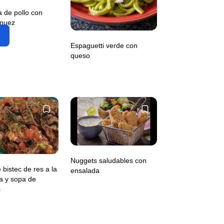
 de pollo con
 nuez
Espaguetti verde con
queso
Nuggets saludables con
 bistec de res a la
ensalada
a y sopa de
s