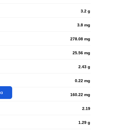
3.2 g
3.8 mg
278.08 mg
25.56 mg
2.43 g
0.22 mg
ta
160.22 mg
2.19
1.29 g