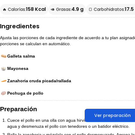
158 Kcal
4.9 g
17.5
🔥 Calorías:
🥑 Grasas:
🍞 Carbohidratos:
Ingredientes
Ajusta las porciones de cada ingrediente de acuerdo a tu plan asignado p
porciones se calculan en automático.
Galleta salma
Mayonesa
Zanahoria cruda picada/rallada
Pechuga de pollo
Preparación
Ver preparación
Cuece el pollo en una olla con agua hirviendo durante 15 minutos 
agua y desmenuza el pollo con tenedores o un batidor eléctrico.
Ralla la zanahoria y mézclala con el pollo desmenuzado. Agrega l