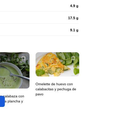
4.9 g
17.5 g
9.1 g
Omelette de huevo con
calabacitas y pechuga de
pavo
e calabaza con
a la plancha y