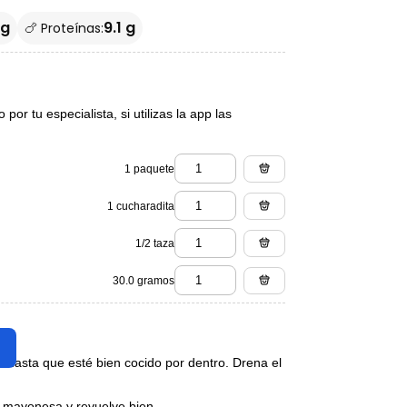
 g
9.1 g
🍗 Proteínas:
or tu especialista, si utilizas la app las
1 paquete
1 cucharadita
1/2 taza
30.0 gramos
o hasta que esté bien cocido por dentro. Drena el
a mayonesa y revuelve bien.