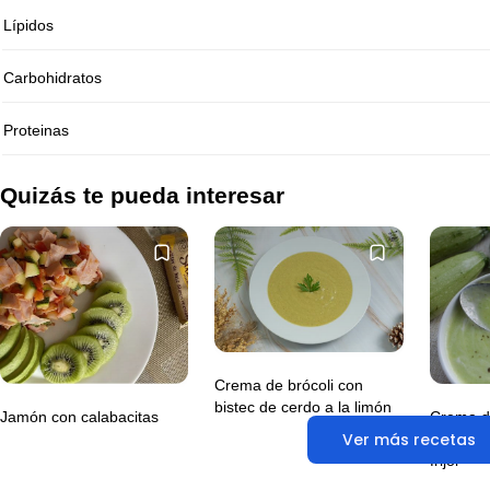
Lípidos
Carbohidratos
Proteinas
Quizás te pueda interesar
Crema de brócoli con
bistec de cerdo a la limón
Jamón con calabacitas
Crema d
Ver más recetas
pescado 
frijol