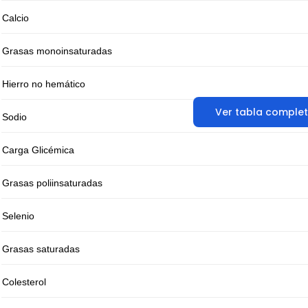
Calcio
Grasas monoinsaturadas
Hierro no hemático
Ver tabla comple
Sodio
Carga Glicémica
Grasas poliinsaturadas
Selenio
Grasas saturadas
Colesterol