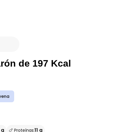
rón de 197 Kcal
vena
 g
11 g
🍗 Proteínas: