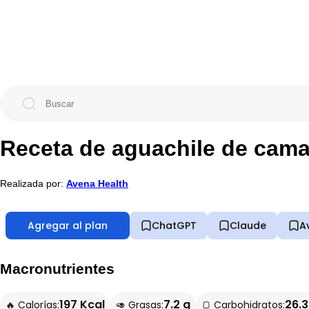
Receta de aguachile de cama
Realizada por:
Avena Health
Agregar al plan
ChatGPT
Claude
A
Macronutrientes
197 Kcal
7.2 g
26.3
🔥 Calorías:
🥑 Grasas:
🍞 Carbohidratos: