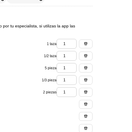
or tu especialista, si utilizas la app las
1 taza
1/2 taza
5 pieza
1/3 pieza
2 piezas