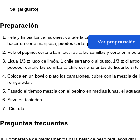
Sal (al gusto)
Preparación
Pela y limpia los camarones, quítale la cabeza si todavía la traen y 
Ver preparación
hacer un corte mariposa, puedes cortar por completo o dejar el c
Pela el pepino, corta a la mitad, retira las semillas y corta en medi
Licua 1/3 tz jugo de limón, 1 chile serrano o al gusto, 1/3 tz cilantr
puedes retirarle las semillas al chile serrano antes de licuarlo, si t
Coloca en un bowl o plato los camarones, cubre con la mezcla de l
refrigerador.
Pasado el tiempo mezcla con el pepino en medias lunas, el aguaca
Sirve en tostadas.
¡Disfruta!
Preguntas frecuentes
💊 Comparativa de medicamentos para bajar de peso regulados glp1