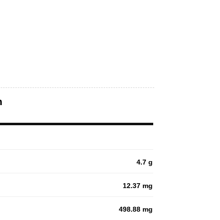
n
4.7 g
12.37 mg
498.88 mg