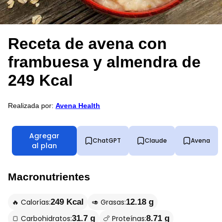
Receta de avena con
frambuesa y almendra de
249 Kcal
Realizada por:
Avena Health
Agregar
ChatGPT
Claude
Avena
al plan
Macronutrientes
🔥 Calorías:
🥑 Grasas:
249 Kcal
12.18 g
🍞 Carbohidratos:
🍗 Proteínas:
31.7 g
8.71 g