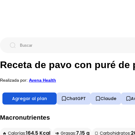
Receta de pavo con puré de 
Realizada por:
Avena Health
Agregar al plan
ChatGPT
Claude
A
Macronutrientes
164.5 Kcal
7.15 g
2
🔥 Calorías:
🥑 Grasas:
🍞 Carbohidratos: