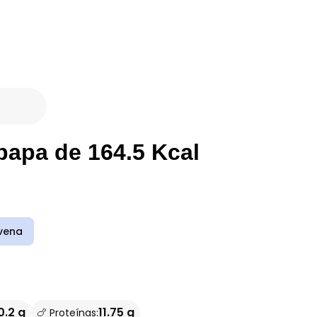
papa de 164.5 Kcal
vena
0.2 g
11.75 g
🍗 Proteínas: