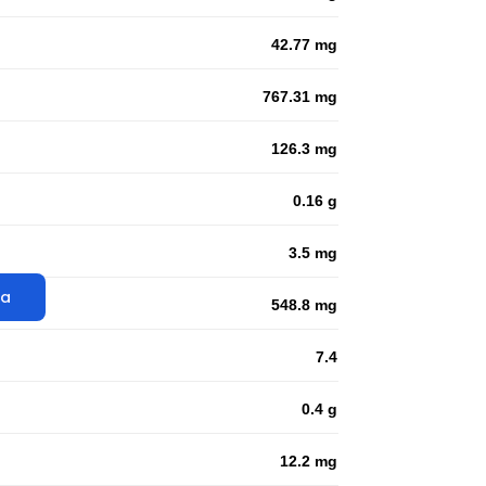
42.77 mg
767.31 mg
126.3 mg
0.16 g
3.5 mg
ta
548.8 mg
7.4
0.4 g
12.2 mg