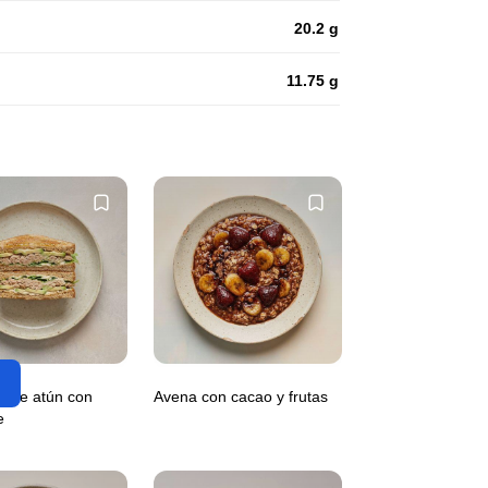
20.2 g
11.75 g
h de atún con
Avena con cacao y frutas
e