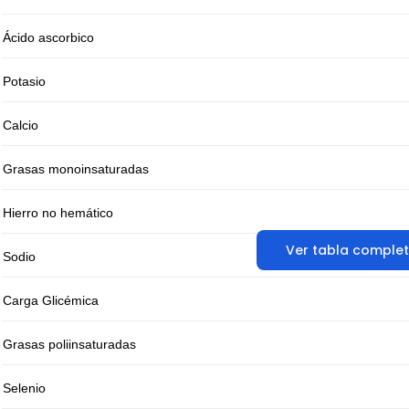
Ácido ascorbico
Potasio
Calcio
Grasas monoinsaturadas
Hierro no hemático
Ver tabla comple
Sodio
Carga Glicémica
Grasas poliinsaturadas
Selenio