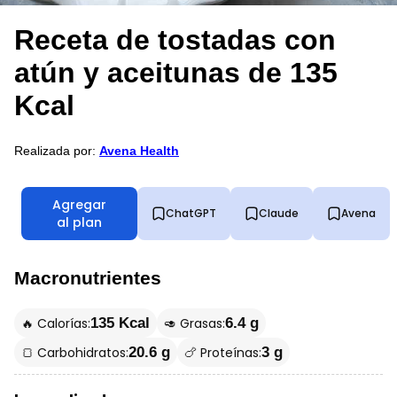
Receta de tostadas con
atún y aceitunas de 135
Kcal
Realizada por:
Avena Health
Agregar
ChatGPT
Claude
Avena
al plan
Macronutrientes
🔥 Calorías:
🥑 Grasas:
135 Kcal
6.4 g
🍞 Carbohidratos:
🍗 Proteínas:
20.6 g
3 g