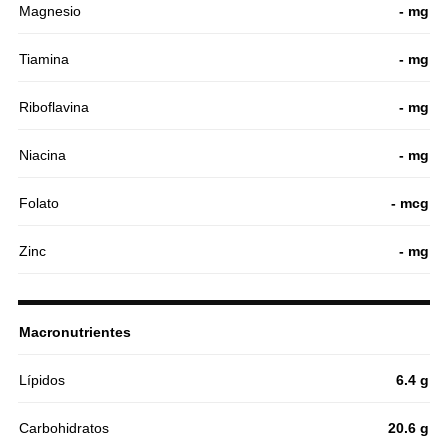
Magnesio
- mg
Tiamina
- mg
Riboflavina
- mg
Niacina
- mg
Folato
- mcg
Zinc
- mg
Macronutrientes
Lípidos
6.4 g
Carbohidratos
20.6 g