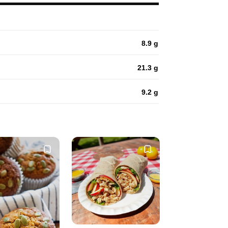
8.9 g
21.3 g
9.2 g