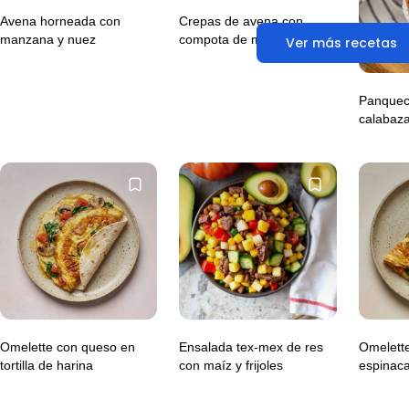
Avena horneada con
Crepas de avena con
manzana y nuez
compota de manzana
Ver más recetas
Panquec
calabaz
Omelette con queso en
Ensalada tex-mex de res
Omelette
tortilla de harina
con maíz y frijoles
espinac