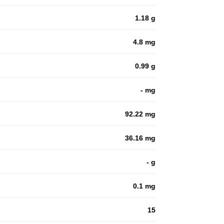
1.18 g
4.8 mg
0.99 g
- mg
92.22 mg
36.16 mg
- g
0.1 mg
15