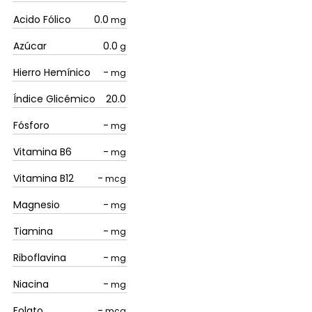
Acido Fólico
0.0
mg
Azúcar
0.0
g
Hierro Hemínico
-
mg
Índice Glicémico
20.0
Fósforo
-
mg
Vitamina B6
-
mg
Vitamina B12
-
mcg
Magnesio
-
mg
Tiamina
-
mg
Riboflavina
-
mg
Niacina
-
mg
Folato
-
mcg