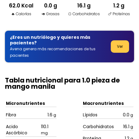
62.0 Kcal
0.0 g
16.1 g
1.2 g
🔥 Calorías
🥑 Grasas
🍞 Carbohidratos
🍗 Proteínas
¿Eres un nutriólogo y quieres más
pacientes?
Ver
Avena genera más recomendaciones de tus
pacientes
Tabla nutricional para 1.0 pieza de
mango manila
Micronutrientes
Macronutrientes
Fibra
1.6
Lípidos
0.0
g
g
Acido
110.1
Carbohidratos
16.1
g
Ascórbico
mg
Proteína
1.2
g