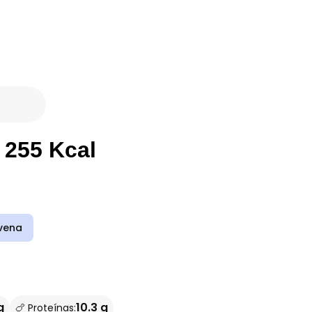
 255 Kcal
vena
g
10.3 g
🍗 Proteínas: