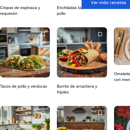
Ver más recetas
Crepas de espinaca y
Enchiladas tapatías de
requesón
pollo
Omelette
con mer
Tacos de pollo y verduras
Burrito de arrachera y
frijoles