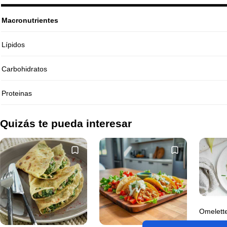
Macronutrientes
Lípidos
Carbohidratos
Proteinas
Quizás te pueda interesar
Omelette
con mer