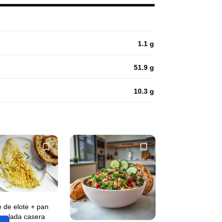
1.1 g
51.9 g
10.3 g
 de elote + pan
melada casera