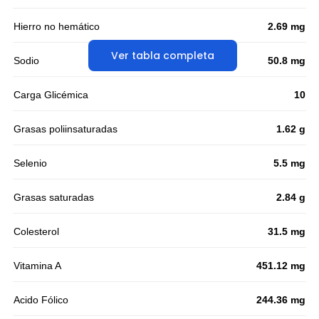
Hierro no hemático
2.69 mg
Ver tabla completa
Sodio
50.8 mg
Carga Glicémica
10
Grasas poliinsaturadas
1.62 g
Selenio
5.5 mg
Grasas saturadas
2.84 g
Colesterol
31.5 mg
Vitamina A
451.12 mg
Acido Fólico
244.36 mg