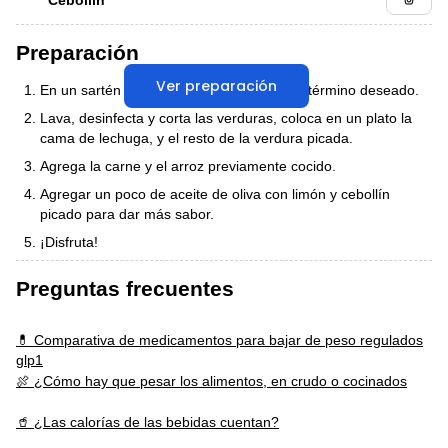
Preparación
Ver preparación
En un sartén o al horno cocina la carne al término deseado.
Lava, desinfecta y corta las verduras, coloca en un plato la
cama de lechuga, y el resto de la verdura picada.
Agrega la carne y el arroz previamente cocido.
Agregar un poco de aceite de oliva con limón y cebollín
picado para dar más sabor.
¡Disfruta!
Preguntas frecuentes
💊 Comparativa de medicamentos para bajar de peso regulados
glp1
🍖 ¿Cómo hay que pesar los alimentos, en crudo o cocinados
🥤 ¿Las calorías de las bebidas cuentan?