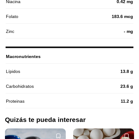
Niacina
0.42 mg
Folato
183.6 mcg
Zinc
- mg
Macronutrientes
Lípidos
13.8 g
Carbohidratos
23.6 g
Proteinas
11.2 g
Quizás te pueda interesar