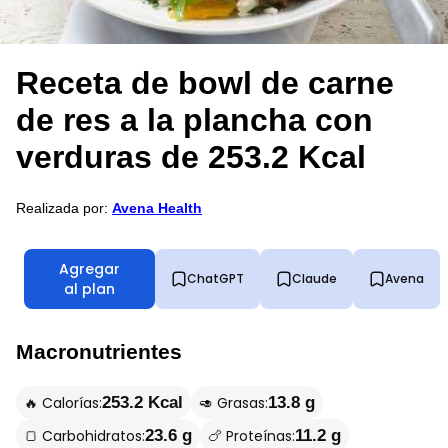
Receta de bowl de carne
de res a la plancha con
verduras de 253.2 Kcal
Realizada por:
Avena Health
Agregar
ChatGPT
Claude
Avena
al plan
Macronutrientes
🔥 Calorías:
🥑 Grasas:
253.2 Kcal
13.8 g
🍞 Carbohidratos:
🍗 Proteínas:
23.6 g
11.2 g