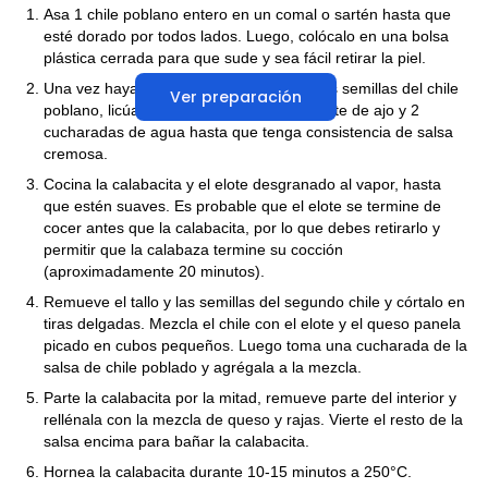
Asa 1 chile poblano entero en un comal o sartén hasta que
esté dorado por todos lados. Luego, colócalo en una bolsa
plástica cerrada para que sude y sea fácil retirar la piel.
Una vez hayas retirado la piel, el tallo y las semillas del chile
Ver preparación
poblano, licúalo junto con el yogurt, 1 diente de ajo y 2
cucharadas de agua hasta que tenga consistencia de salsa
cremosa.
Cocina la calabacita y el elote desgranado al vapor, hasta
que estén suaves. Es probable que el elote se termine de
cocer antes que la calabacita, por lo que debes retirarlo y
permitir que la calabaza termine su cocción
(aproximadamente 20 minutos).
Remueve el tallo y las semillas del segundo chile y córtalo en
tiras delgadas. Mezcla el chile con el elote y el queso panela
picado en cubos pequeños. Luego toma una cucharada de la
salsa de chile poblado y agrégala a la mezcla.
Parte la calabacita por la mitad, remueve parte del interior y
rellénala con la mezcla de queso y rajas. Vierte el resto de la
salsa encima para bañar la calabacita.
Hornea la calabacita durante 10-15 minutos a 250°C.