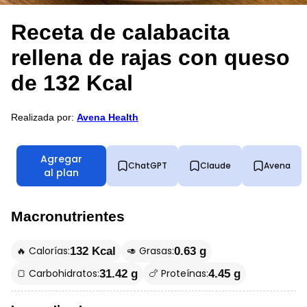
Receta de calabacita
rellena de rajas con queso
de 132 Kcal
Realizada por:
Avena Health
Agregar
ChatGPT
Claude
Avena
al plan
Macronutrientes
🔥 Calorías:
🥑 Grasas:
132 Kcal
0.63 g
🍞 Carbohidratos:
🍗 Proteínas:
31.42 g
4.45 g