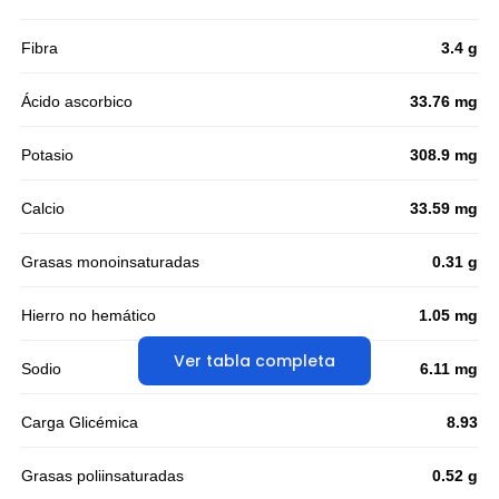
Fibra
3.4 g
Ácido ascorbico
33.76 mg
Potasio
308.9 mg
Calcio
33.59 mg
Grasas monoinsaturadas
0.31 g
Hierro no hemático
1.05 mg
Ver tabla completa
Sodio
6.11 mg
Carga Glicémica
8.93
Grasas poliinsaturadas
0.52 g