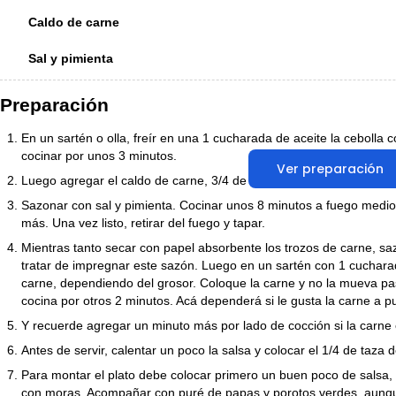
Caldo de carne
Sal y pimienta
Preparación
En un sartén o olla, freír en una 1 cucharada de aceite la cebolla c
cocinar por unos 3 minutos.
Ver preparación
Luego agregar el caldo de carne, 3/4 de taza de moras molidas
Sazonar con sal y pimienta. Cocinar unos 8 minutos a fuego medio
más. Una vez listo, retirar del fuego y tapar.
Mientras tanto secar con papel absorbente los trozos de carne, sa
tratar de impregnar este sazón. Luego en un sartén con 1 cucharada
carne, dependiendo del grosor. Coloque la carne y no la mueva pas
cocina por otros 2 minutos. Acá dependerá si le gusta la carne a p
Y recuerde agregar un minuto más por lado de cocción si la carn
Antes de servir, calentar un poco la salsa y colocar el 1/4 de taza
Para montar el plato debe colocar primero un buen poco de salsa, 
con moras. Acompañar con puré de papas y porotos verdes, aunq