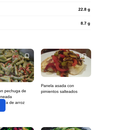
22.8 g
8.7 g
Panela asada con
con pechuga de
pimientos salteados
rneada
ada de arroz