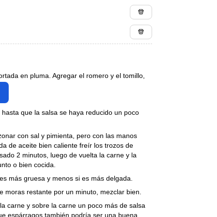
ortada en pluma. Agregar el romero y el tomillo,
 hasta que la salsa se haya reducido un poco
zonar con sal y pimienta, pero con las manos
 de aceite bien caliente freír los trozos de
ado 2 minutos, luego de vuelta la carne y la
unto o bien cocida.
e es más gruesa y menos si es más delgada.
 de moras restante por un minuto, mezclar bien.
la carne y sobre la carne un poco más de salsa
ue espárragos también podría ser una buena