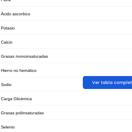
Ácido ascorbico
Potasio
Calcio
Grasas monoinsaturadas
Hierro no hemático
Ver tabla comple
Sodio
Carga Glicémica
Grasas poliinsaturadas
Selenio