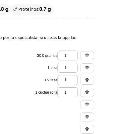
.8 g
8.7 g
🍗 Proteínas:
or tu especialista, si utilizas la app las
30.0 gramos
1 taza
1/2 taza
1 cucharadita