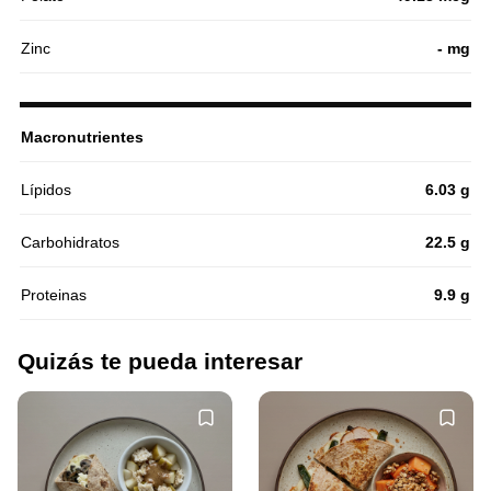
Zinc
- mg
Macronutrientes
Lípidos
6.03 g
Carbohidratos
22.5 g
Proteinas
9.9 g
Quizás te pueda interesar