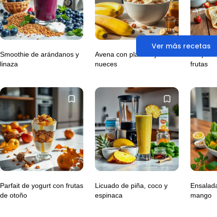
Ver más recetas
Smoothie de arándanos y
Avena con plátano y
Crepas 
linaza
nueces
frutas
Parfait de yogurt con frutas
Licuado de piña, coco y
Ensalad
de otoño
espinaca
mango