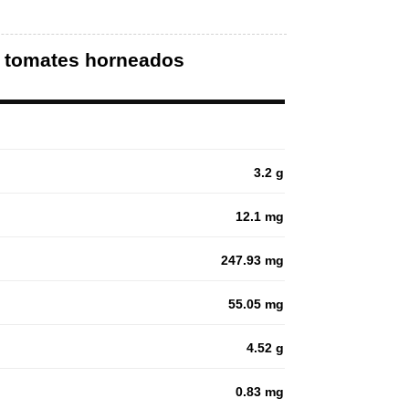
y tomates horneados
3.2 g
12.1 mg
247.93 mg
55.05 mg
4.52 g
0.83 mg