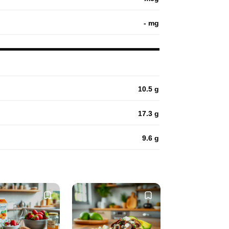
- mg
10.5 g
17.3 g
9.6 g