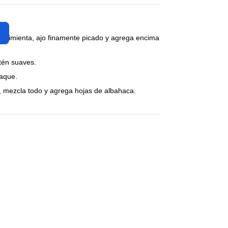
l, pimienta, ajo finamente picado y agrega encima
stén suaves.
paque.
a, mezcla todo y agrega hojas de albahaca.