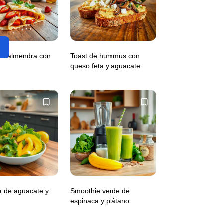
de almendra con
Toast de hummus con
queso feta y aguacate
a de aguacate y
Smoothie verde de
espinaca y plátano