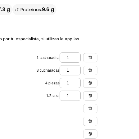
7.3 g
9.6 g
🍗 Proteínas:
or tu especialista, si utilizas la app las
1 cucharadita
3 cucharadas
4 piezas
1/3 taza