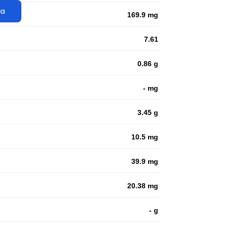
ta
169.9 mg
7.61
0.86 g
- mg
3.45 g
10.5 mg
39.9 mg
20.38 mg
- g