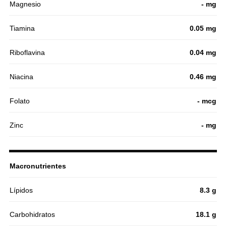
Magnesio
- mg
Tiamina
0.05 mg
Riboflavina
0.04 mg
Niacina
0.46 mg
Folato
- mcg
Zinc
- mg
Macronutrientes
Lípidos
8.3 g
Carbohidratos
18.1 g