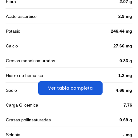
Fibra
2.07 g
Ácido ascorbico
2.9 mg
Potasio
246.44 mg
Calcio
27.66 mg
Grasas monoinsaturadas
0.33 g
Hierro no hemático
1.2 mg
Ver tabla completa
Sodio
4.68 mg
Carga Glicémica
7.76
Grasas poliinsaturadas
0.69 g
Selenio
- mg