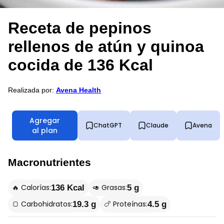
Receta de pepinos
rellenos de atún y quinoa
cocida de 136 Kcal
Realizada por:
Avena Health
Agregar
ChatGPT
Claude
Avena
al plan
Macronutrientes
🔥 Calorías:
🥑 Grasas:
136 Kcal
5 g
🍞 Carbohidratos:
🍗 Proteínas:
19.3 g
4.5 g