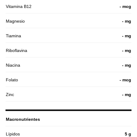
Vitamina B12
- mcg
Magnesio
- mg
Tiamina
- mg
Riboflavina
- mg
Niacina
- mg
Folato
- mcg
Zinc
- mg
Macronutrientes
Lípidos
5 g