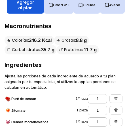
Agregar
ChatGPT
Claude
Avena
al plan
Macronutrientes
🔥 Calorías:
🥑 Grasas:
246.2 Kcal
8.8 g
🍞 Carbohidratos:
🍗 Proteínas:
35.7 g
11.7 g
Ingredientes
Ajusta las porciones de cada ingrediente de acuerdo a tu plan
asignado por tu especialista, si utilizas la app las porciones se
calculan en automático.
1/4 taza
Puré de tomate
1 pieza
Jitomate
1/2 taza
Cebolla morada/blanca