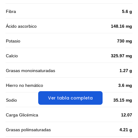
Fibra
5.6 g
Ácido ascorbico
148.16 mg
Potasio
730 mg
Calcio
325.97 mg
Grasas monoinsaturadas
1.27 g
Hierro no hemático
3.6 mg
Ver tabla completa
Sodio
35.15 mg
Carga Glicémica
12.07
Grasas poliinsaturadas
4.21 g