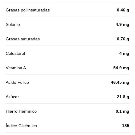
Grasas poliinsaturadas
0.46 g
Selenio
4.9 mg
Grasas saturadas
0.76 g
Colesterol
4 mg
Vitamina A
54.9 mg
Acido Fólico
46.45 mg
Azúcar
21.8 g
Hierro Hemínico
0.1 mg
Índice Glicémico
185