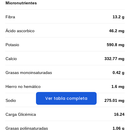
Micronutrientes
Fibra
13.2 g
Ácido ascorbico
46.2 mg
Potasio
590.8 mg
Calcio
332.77 mg
Grasas monoinsaturadas
0.42 g
Hierro no hemático
1.6 mg
Ver tabla completa
Sodio
275.01 mg
Carga Glicémica
16.24
Grasas poliinsaturadas
1.06 g