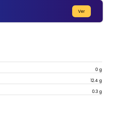
Ver
0
g
12.4
g
0.3
g