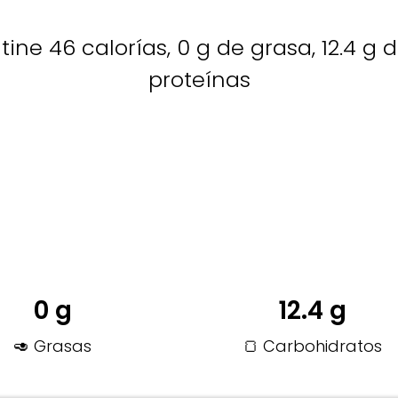
tine 46 calorías, 0 g de grasa, 12.4 g 
proteínas
0 g
12.4 g
🥑 Grasas
🍞 Carbohidratos