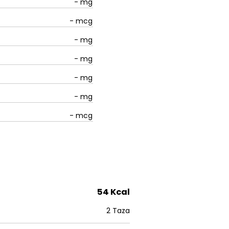
-
mg
-
mcg
-
mg
-
mg
-
mg
-
mg
-
mcg
54 Kcal
2 Taza