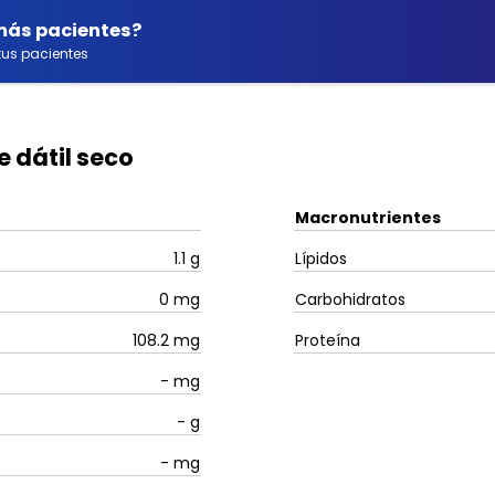
 más pacientes?
us pacientes
e dátil seco
Macronutrientes
1.1
g
Lípidos
0
mg
Carbohidratos
108.2
mg
Proteína
-
mg
-
g
-
mg