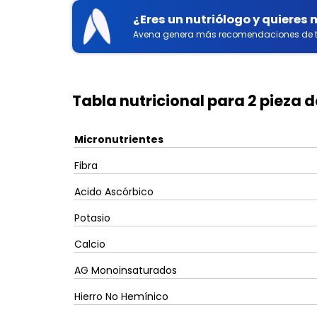
¿Eres un nutriólogo y quieres
Avena genera más recomendaciones de t
Tabla nutricional para 2 pieza d
Micronutrientes
Fibra
Acido Ascórbico
Potasio
Calcio
AG Monoinsaturados
Hierro No Hemínico