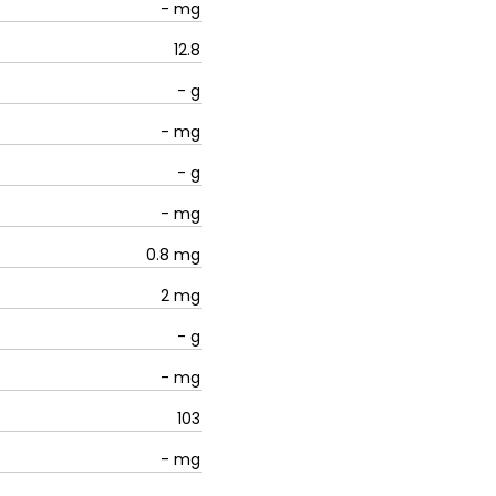
-
mg
12.8
-
g
-
mg
-
g
-
mg
0.8
mg
2
mg
-
g
-
mg
103
-
mg