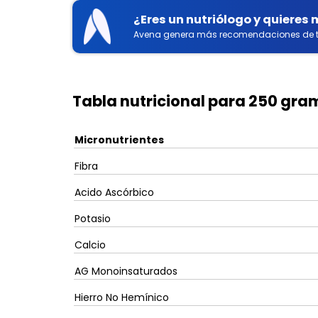
¿Eres un nutriólogo y quieres
Avena genera más recomendaciones de t
Tabla nutricional para 250 gram
Micronutrientes
Fibra
Acido Ascórbico
Potasio
Calcio
AG Monoinsaturados
Hierro No Hemínico