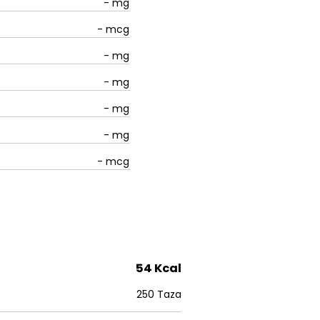
-
mg
-
mcg
-
mg
-
mg
-
mg
-
mg
-
mcg
54 Kcal
250 Taza