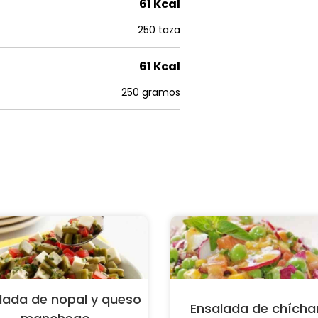
61 Kcal
250 taza
61 Kcal
250 gramos
lada de nopal y queso
Ensalada de chícha