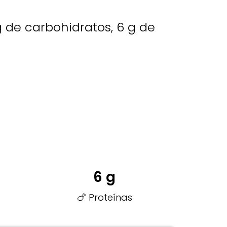
 g de carbohidratos, 6 g de
6 g
🍗 Proteínas