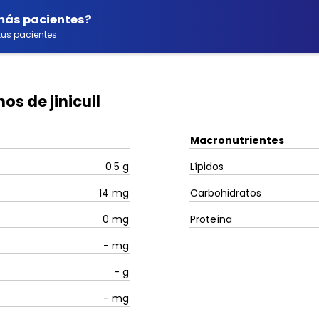
 más pacientes?
us pacientes
os de jinicuil
Macronutrientes
0.5
g
Lípidos
14
mg
Carbohidratos
0
mg
Proteína
-
mg
-
g
-
mg