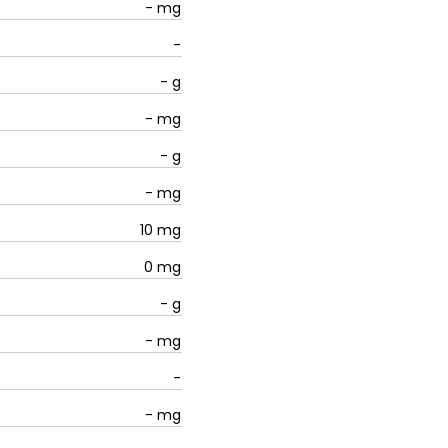
-
mg
-
-
g
-
mg
-
g
-
mg
10
mg
0
mg
-
g
-
mg
-
-
mg