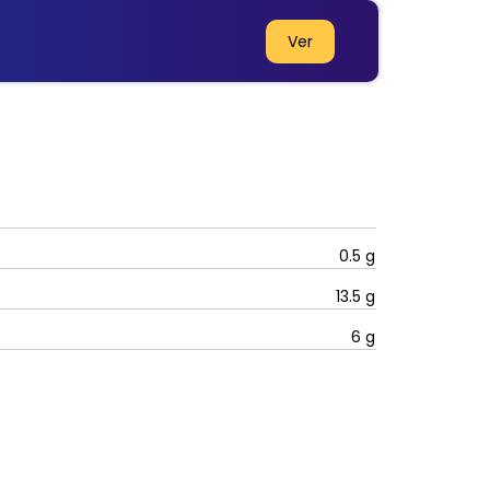
Ver
0.5
g
13.5
g
6
g