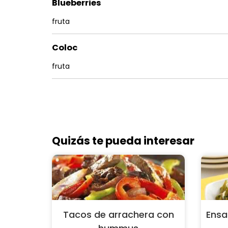
Blueberries
fruta
Coloc
fruta
Quizás te pueda interesar
Tacos de arrachera con
Ensa