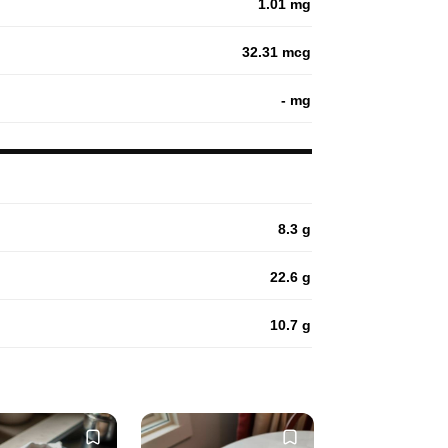
1.01 mg
32.31 mcg
- mg
8.3 g
22.6 g
10.7 g