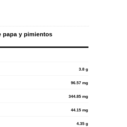
e papa y pimientos
3.8 g
96.57 mg
344.85 mg
44.15 mg
4.35 g