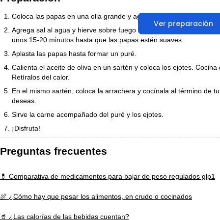
Coloca las papas en una olla grande y agrega agua hasta cubrir la
Ver preparación
Agrega sal al agua y hierve sobre fuego medio. Una vez que suelte 
unos 15-20 minutos hasta que las papas estén suaves.
Aplasta las papas hasta formar un puré.
Calienta el aceite de oliva en un sartén y coloca los ejotes. Cocin
Retíralos del calor.
En el mismo sartén, coloca la arrachera y cocínala al término de t
deseas.
Sirve la carne acompañado del puré y los ejotes.
¡Disfruta!
Preguntas frecuentes
💊 Comparativa de medicamentos para bajar de peso regulados glp1
🍖 ¿Cómo hay que pesar los alimentos, en crudo o cocinados
🥤 ¿Las calorías de las bebidas cuentan?