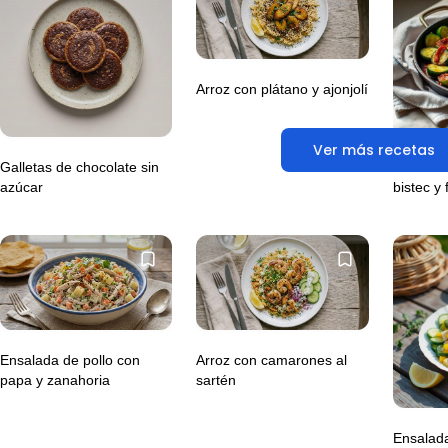
Arroz con plátano y ajonjolí
Ver más recetas
Galletas de chocolate sin
Calabaci
azúcar
bistec y f
Ensalada de pollo con
Arroz con camarones al
papa y zanahoria
sartén
Ensalad