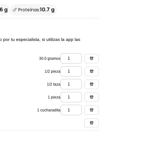
6 g
10.7 g
🍗 Proteínas:
or tu especialista, si utilizas la app las
30.0 gramos
1/2 pieza
1/2 taza
1 pieza
1 cucharadita