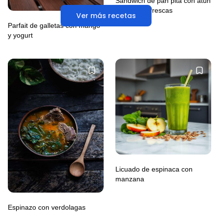
Sándwich de pan pita con atún
y verduras frescas
Ver más recetas
Parfait de galletas con mango
y yogurt
Licuado de espinaca con
manzana
Espinazo con verdolagas