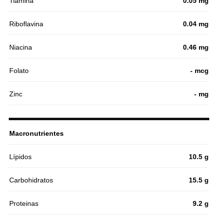
Tiamina
0.05 mg
Riboflavina
0.04 mg
Niacina
0.46 mg
Folato
- mcg
Zinc
- mg
Macronutrientes
Lípidos
10.5 g
Carbohidratos
15.5 g
Proteinas
9.2 g