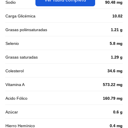
Ver tabla completa
Sodio
90.48 mg
Carga Glicémica
10.02
Grasas poliinsaturadas
1.21 g
Selenio
5.8 mg
Grasas saturadas
1.29 g
Colesterol
34.6 mg
Vitamina A
573.22 mg
Acido Fólico
160.79 mg
Azúcar
0.6 g
Hierro Hemínico
0.4 mg