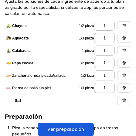
Ajusta las porciones de cada ingrediente de acuerdo a tu plan
asignado por tu especialista, si utilizas la app las porciones se
calculan en automático.
1/2 pieza
Chayote
1/3 pieza
Aguacate
1 pieza
Calabacita
1/2 pieza
Papa cocida
1/2 taza
Zanahoria cruda picada/rallada
1/3 pieza
Pierna de pollo sin piel
Sal
Preparación
Pica la zanahoria, calabacita, chayote y papa en trozos
Ver preparación
pequeños.