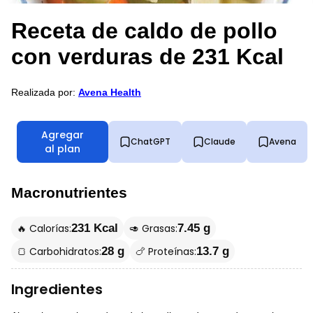
Receta de caldo de pollo
con verduras de 231 Kcal
Realizada por:
Avena Health
Agregar
ChatGPT
Claude
Avena
al plan
Macronutrientes
🔥 Calorías:
🥑 Grasas:
231 Kcal
7.45 g
🍞 Carbohidratos:
🍗 Proteínas:
28 g
13.7 g
Ingredientes