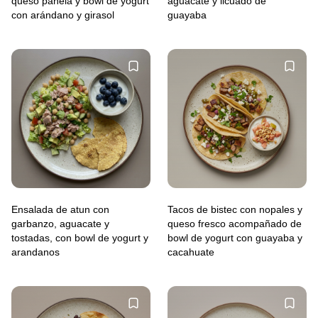
queso panela y bowl de yogurt
aguacate y licuado de
con arándano y girasol
guayaba
Ensalada de atun con
Tacos de bistec con nopales y
garbanzo, aguacate y
queso fresco acompañado de
tostadas, con bowl de yogurt y
bowl de yogurt con guayaba y
arandanos
cacahuate