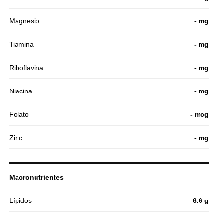
Magnesio
- mg
Tiamina
- mg
Riboflavina
- mg
Niacina
- mg
Folato
- mcg
Zinc
- mg
Macronutrientes
Lípidos
6.6 g