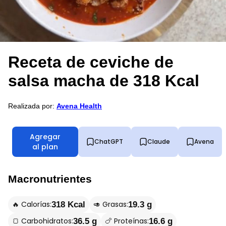
Receta de ceviche de
salsa macha de 318 Kcal
Realizada por:
Avena Health
Agregar
ChatGPT
Claude
Avena
al plan
Macronutrientes
🔥 Calorías:
🥑 Grasas:
318 Kcal
19.3 g
🍞 Carbohidratos:
🍗 Proteínas:
36.5 g
16.6 g