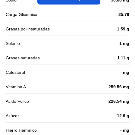
Sodio
50.86 mg
Carga Glicémica
25.76
Grasas poliinsaturadas
1.59 g
Selenio
1 mg
Grasas saturadas
1.11 g
Colesterol
- mg
Vitamina A
259.56 mg
Acido Fólico
226.54 mg
Azúcar
12.9 g
Hierro Hemínico
- mg