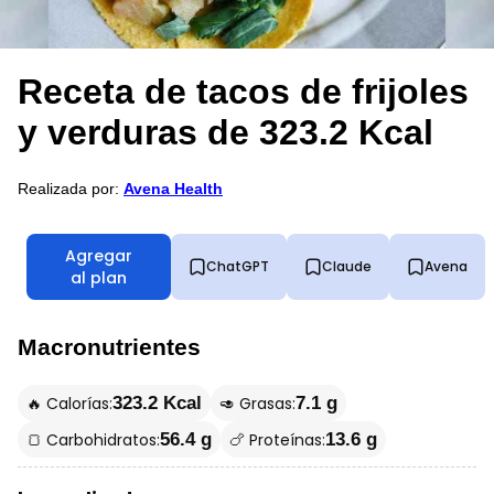
Receta de tacos de frijoles
y verduras de 323.2 Kcal
Realizada por:
Avena Health
Agregar
ChatGPT
Claude
Avena
al plan
Macronutrientes
🔥 Calorías:
🥑 Grasas:
323.2 Kcal
7.1 g
🍞 Carbohidratos:
🍗 Proteínas:
56.4 g
13.6 g