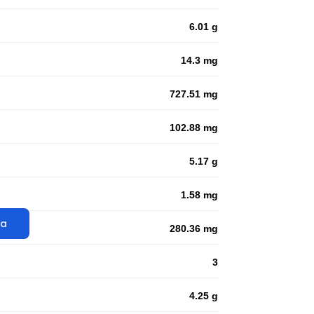
6.01 g
14.3 mg
727.51 mg
102.88 mg
5.17 g
1.58 mg
ta
280.36 mg
3
4.25 g