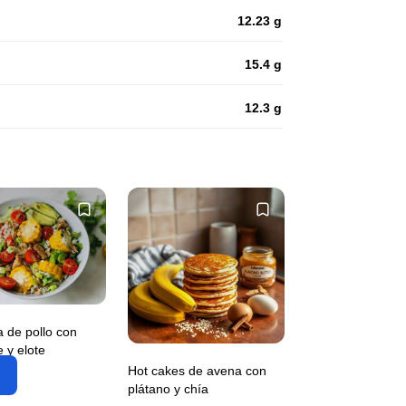
12.23 g
15.4 g
12.3 g
 de pollo con
 y elote
Hot cakes de avena con
plátano y chía