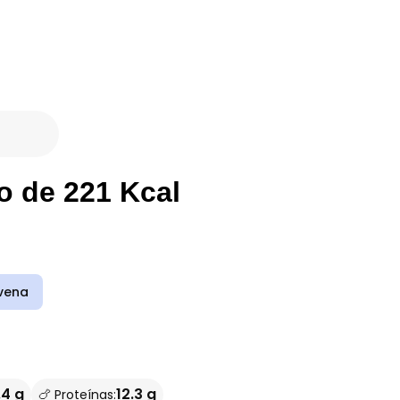
o de 221 Kcal
vena
.4 g
12.3 g
🍗 Proteínas: