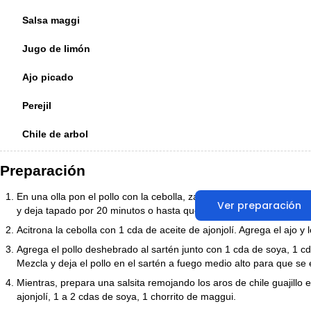
Salsa maggi
Jugo de limón
Ajo picado
Perejil
Chile de arbol
Preparación
En una olla pon el pollo con la cebolla, zanahoria y apio. Cubre el 
Ver preparación
y deja tapado por 20 minutos o hasta que el pollo esté tierno. Saca
Acitrona la cebolla con 1 cda de aceite de ajonjolí. Agrega el ajo y l
Agrega el pollo deshebrado al sartén junto con 1 cda de soya, 1 cda
Mezcla y deja el pollo en el sartén a fuego medio alto para que se
Mientras, prepara una salsita remojando los aros de chile guajillo 
ajonjolí, 1 a 2 cdas de soya, 1 chorrito de maggui.