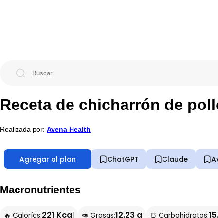
Receta de chicharrón de poll
Realizada por:
Avena Health
Agregar al plan
ChatGPT
Claude
A
Macronutrientes
221 Kcal
12.23 g
15
🔥 Calorías:
🥑 Grasas:
🍞 Carbohidratos: