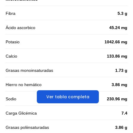
Fibra
5.3 g
Ácido ascorbico
45.24 mg
Potasio
1042.66 mg
Calcio
133.86 mg
Grasas monoinsaturadas
1.73 g
Hierro no hemático
3.86 mg
Ver tabla completa
Sodio
230.96 mg
Carga Glicémica
7.4
Grasas poliinsaturadas
3.86 g