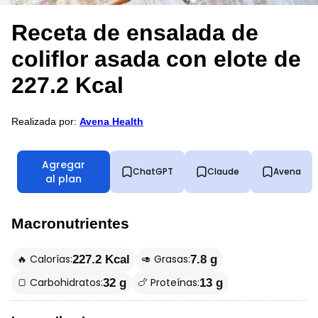
Receta de ensalada de
coliflor asada con elote de
227.2 Kcal
Realizada por:
Avena Health
Agregar
ChatGPT
Claude
Avena
al plan
Macronutrientes
🔥 Calorías:
🥑 Grasas:
227.2 Kcal
7.8 g
🍞 Carbohidratos:
🍗 Proteínas:
32 g
13 g