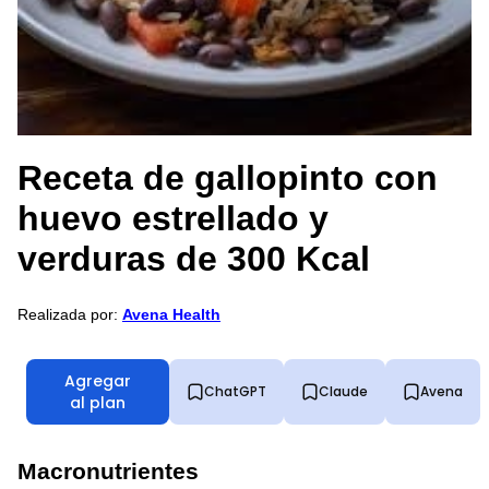
Receta de gallopinto con
huevo estrellado y
verduras de 300 Kcal
Realizada por:
Avena Health
Agregar
ChatGPT
Claude
Avena
al plan
Macronutrientes