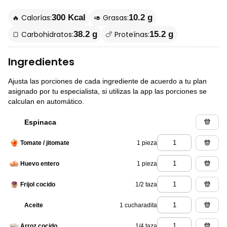
🔥 Calorías:
🥑 Grasas:
300 Kcal
10.2 g
🍞 Carbohidratos:
🍗 Proteínas:
38.2 g
15.2 g
Ingredientes
Ajusta las porciones de cada ingrediente de acuerdo a tu plan
asignado por tu especialista, si utilizas la app las porciones se
calculan en automático.
Espinaca
1 pieza
Tomate / jitomate
1 pieza
Huevo entero
1/2 taza
Frijol cocido
1 cucharadita
Aceite
1/4 taza
Arroz cocido