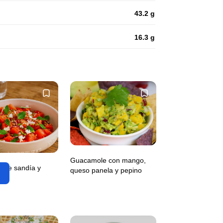
43.2 g
16.3 g
Guacamole con mango,
 de sandía y
queso panela y pepino
ta