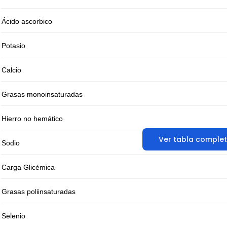
Ácido ascorbico
Potasio
Calcio
Grasas monoinsaturadas
Hierro no hemático
Ver tabla comple
Sodio
Carga Glicémica
Grasas poliinsaturadas
Selenio