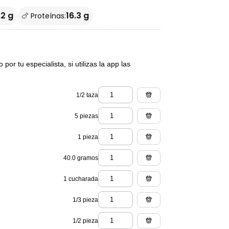
.2 g
16.3 g
🍗 Proteínas:
or tu especialista, si utilizas la app las
1/2 taza
5 piezas
1 pieza
40.0 gramos
1 cucharada
1/3 pieza
1/2 pieza