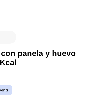
s con panela y huevo
 Kcal
vena