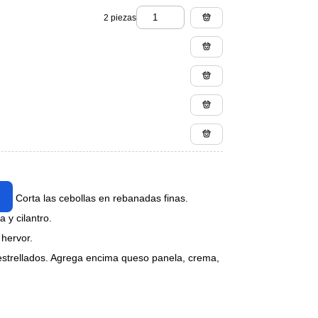
2 piezas
s. Corta las cebollas en rebanadas finas.
 y cilantro.
 hervor.
s estrellados. Agrega encima queso panela, crema,