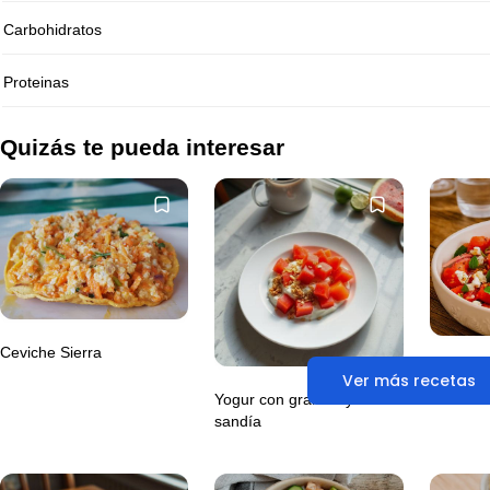
Carbohidratos
Proteinas
Quizás te pueda interesar
Ceviche Sierra
Ensalada
Ver más recetas
queso fe
Yogur con granola y
sandía