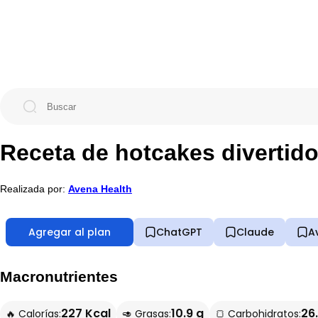
Receta de hotcakes divertido
Realizada por:
Avena Health
Agregar al plan
ChatGPT
Claude
A
Macronutrientes
227 Kcal
10.9 g
26.
🔥 Calorías:
🥑 Grasas:
🍞 Carbohidratos: