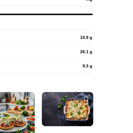
10.9 g
26.1 g
9.3 g