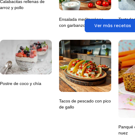
Calabacitas rellenas de
arroz y pollo
Ensalada mediterránea
Tostadas
Ver más recetas
con garbanzos
queso y
Postre de coco y chía
Tacos de pescado con pico
de gallo
Panqué 
nuez