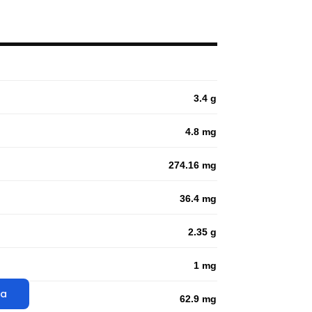
3.4 g
4.8 mg
274.16 mg
36.4 mg
2.35 g
1 mg
ta
62.9 mg