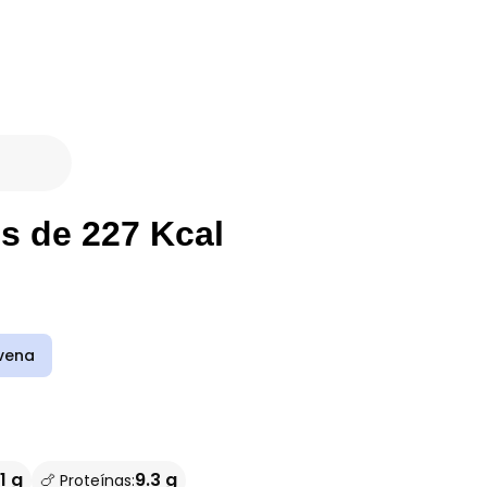
s de 227 Kcal
vena
1 g
9.3 g
🍗 Proteínas: