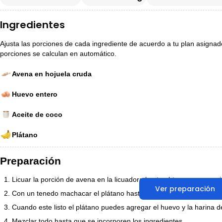
Ingredientes
Ajusta las porciones de cada ingrediente de acuerdo a tu plan asignado p
porciones se calculan en automático.
Avena en hojuela cruda
Huevo entero
Aceite de coco
Plátano
Preparación
Licuar la porción de avena en la licuadora hasta obtener una consi
Ver preparación
Con un tenedo machacar el plátano hasta que quede hecho puré.
Cuando este listo el plátano puedes agregar el huevo y la harina 
Mezclar todo hasta que se incorporen los ingredientes.