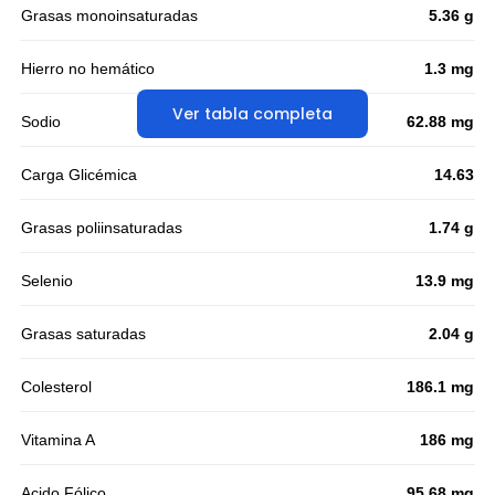
Grasas monoinsaturadas
5.36 g
Hierro no hemático
1.3 mg
Ver tabla completa
Sodio
62.88 mg
Carga Glicémica
14.63
Grasas poliinsaturadas
1.74 g
Selenio
13.9 mg
Grasas saturadas
2.04 g
Colesterol
186.1 mg
Vitamina A
186 mg
Acido Fólico
95.68 mg