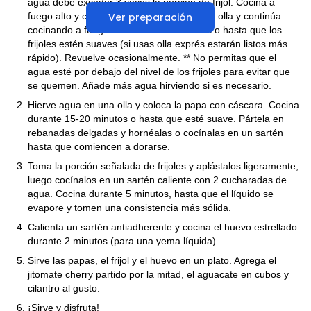
agua debe exceder 3 veces la porción de frijol. Cocina a
fuego alto y cuando hierva el agua, tapa la olla y continúa
Ver preparación
cocinando a fuego medio durante 2 horas o hasta que los
frijoles estén suaves (si usas olla exprés estarán listos más
rápido). Revuelve ocasionalmente. ** No permitas que el
agua esté por debajo del nivel de los frijoles para evitar que
se quemen. Añade más agua hirviendo si es necesario.
Hierve agua en una olla y coloca la papa con cáscara. Cocina
durante 15-20 minutos o hasta que esté suave. Pártela en
rebanadas delgadas y hornéalas o cocínalas en un sartén
hasta que comiencen a dorarse.
Toma la porción señalada de frijoles y aplástalos ligeramente,
luego cocínalos en un sartén caliente con 2 cucharadas de
agua. Cocina durante 5 minutos, hasta que el líquido se
evapore y tomen una consistencia más sólida.
Calienta un sartén antiadherente y cocina el huevo estrellado
durante 2 minutos (para una yema líquida).
Sirve las papas, el frijol y el huevo en un plato. Agrega el
jitomate cherry partido por la mitad, el aguacate en cubos y
cilantro al gusto.
¡Sirve y disfruta!