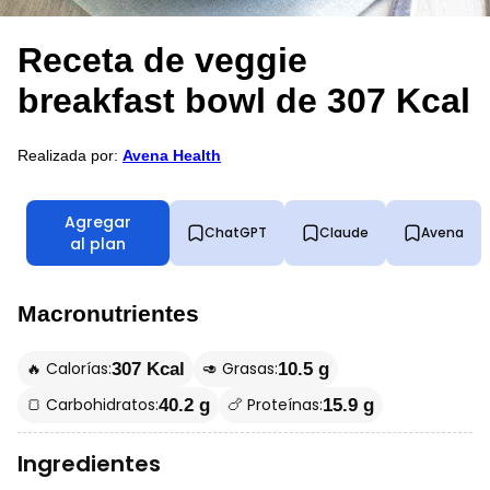
Receta de veggie
breakfast bowl de 307 Kcal
Realizada por:
Avena Health
Agregar
ChatGPT
Claude
Avena
al plan
Macronutrientes
🔥 Calorías:
🥑 Grasas:
307 Kcal
10.5 g
🍞 Carbohidratos:
🍗 Proteínas:
40.2 g
15.9 g
Ingredientes