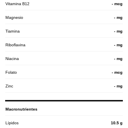
Vitamina B12
- mcg
Magnesio
- mg
Tiamina
- mg
Riboflavina
- mg
Niacina
- mg
Folato
- mcg
Zinc
- mg
Macronutrientes
Lípidos
10.5 g