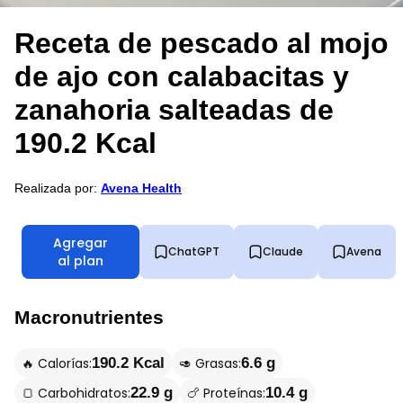
Receta de pescado al mojo
de ajo con calabacitas y
zanahoria salteadas de
190.2 Kcal
Realizada por:
Avena Health
Agregar
ChatGPT
Claude
Avena
al plan
Macronutrientes
🔥 Calorías:
🥑 Grasas:
190.2 Kcal
6.6 g
🍞 Carbohidratos:
🍗 Proteínas:
22.9 g
10.4 g