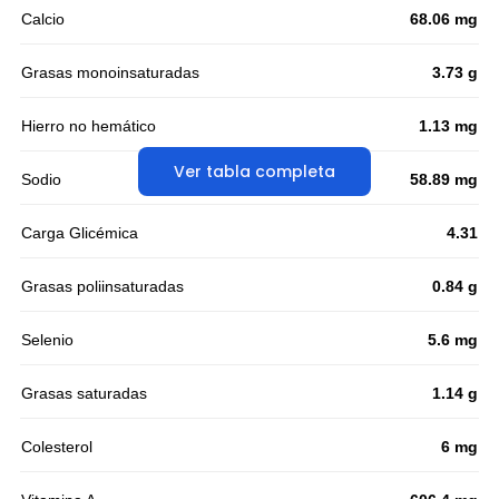
Calcio
68.06 mg
Grasas monoinsaturadas
3.73 g
Hierro no hemático
1.13 mg
Ver tabla completa
Sodio
58.89 mg
Carga Glicémica
4.31
Grasas poliinsaturadas
0.84 g
Selenio
5.6 mg
Grasas saturadas
1.14 g
Colesterol
6 mg