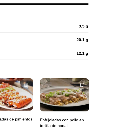
9.5 g
20.1 g
12.1 g
adas de pimientos
Enfrijoladas con pollo en
tortilla de nopal