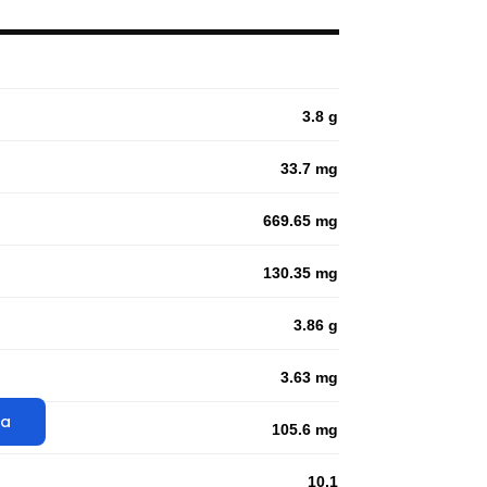
3.8 g
33.7 mg
669.65 mg
130.35 mg
3.86 g
3.63 mg
ta
105.6 mg
10.1