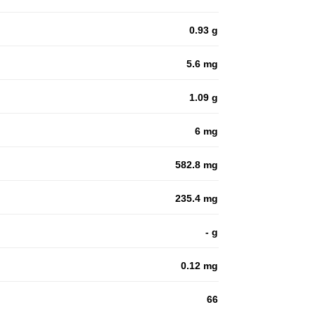
0.93 g
5.6 mg
1.09 g
6 mg
582.8 mg
235.4 mg
- g
0.12 mg
66