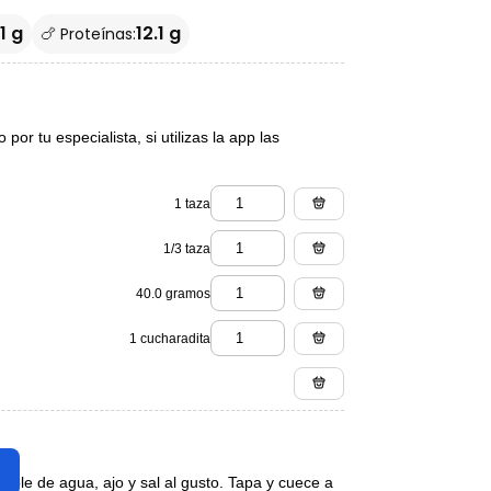
1 g
12.1 g
🍗 Proteínas:
or tu especialista, si utilizas la app las
1 taza
1/3 taza
40.0 gramos
1 cucharadita
doble de agua, ajo y sal al gusto. Tapa y cuece a