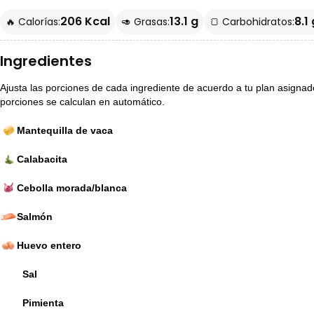
206 Kcal
13.1 g
8.1 
🔥 Calorías:
🥑 Grasas:
🍞 Carbohidratos:
Ingredientes
Ajusta las porciones de cada ingrediente de acuerdo a tu plan asignado p
porciones se calculan en automático.
Mantequilla de vaca
Calabacita
Cebolla morada/blanca
Salmón
Huevo entero
Sal
Pimienta