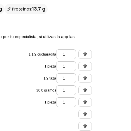
g
13.7 g
🍗 Proteínas:
or tu especialista, si utilizas la app las
1 1/2 cucharadita
1 pieza
1/2 taza
30.0 gramos
1 pieza