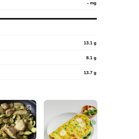
- mg
13.1 g
8.1 g
13.7 g