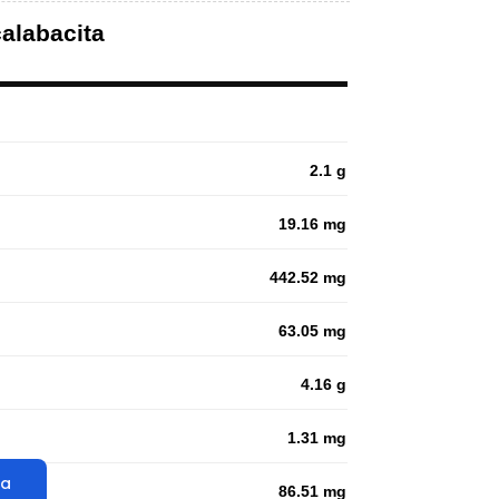
calabacita
2.1 g
19.16 mg
442.52 mg
63.05 mg
4.16 g
1.31 mg
ta
86.51 mg