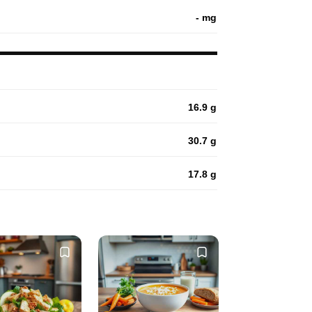
- mg
16.9 g
30.7 g
17.8 g