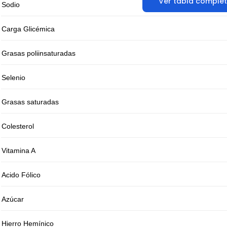
Ver tabla comple
Sodio
Carga Glicémica
Grasas poliinsaturadas
Selenio
Grasas saturadas
Colesterol
Vitamina A
Acido Fólico
Azúcar
Hierro Hemínico