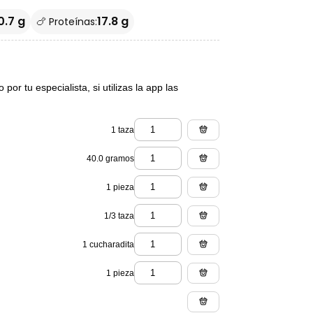
0.7 g
17.8 g
🍗 Proteínas:
or tu especialista, si utilizas la app las
1 taza
40.0 gramos
1 pieza
1/3 taza
1 cucharadita
1 pieza