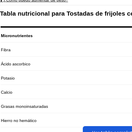
⬆️ ¿Cómo puedo aumentar de peso?
Tabla nutricional para Tostadas de frijoles
Micronutrientes
Fibra
Ácido ascorbico
Potasio
Calcio
Grasas monoinsaturadas
Hierro no hemático