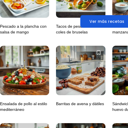
Ver más recetas
Pescado a la plancha con
Tacos de pescado con
Ensalada
salsa de mango
coles de bruselas
manzana
Ensalada de pollo al estilo
Barritas de avena y dátiles
Sándwic
mediterráneo
huevo d