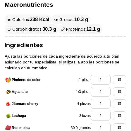
Macronutrientes
🔥 Calorías:
🥑 Grasas:
238 Kcal
10.3 g
🍞 Carbohidratos:
🍗 Proteínas:
30.3 g
12.1 g
Ingredientes
Ajusta las porciones de cada ingrediente de acuerdo a tu plan
asignado por tu especialista, si utilizas la app las porciones se
calculan en automático.
1 pieza
Pimiento de color
1/3 pieza
Aguacate
4 piezas
Jitomate cherry
3 tazas
Lechuga
30.0 gramos
Res molida