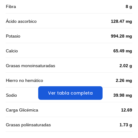
Fibra
8 g
Ácido ascorbico
128.47 mg
Potasio
994.28 mg
Calcio
65.49 mg
Grasas monoinsaturadas
2.02 g
Hierro no hemático
2.26 mg
Ver tabla completa
Sodio
39.98 mg
Carga Glicémica
12.69
Grasas poliinsaturadas
1.73 g