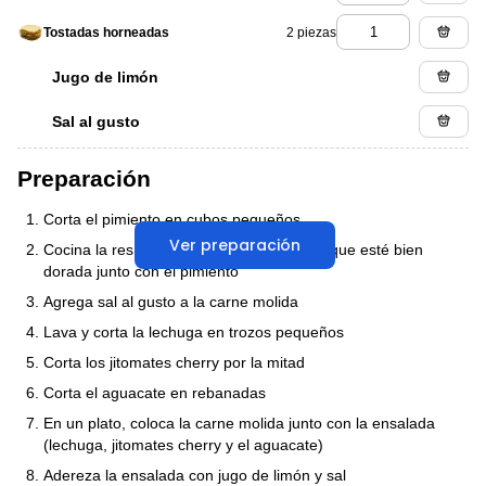
2 piezas
Tostadas horneadas
Jugo de limón
Sal al gusto
Preparación
Corta el pimiento en cubos pequeños
Ver preparación
Cocina la res molida en una sartén hasta que esté bien
dorada junto con el pimiento
Agrega sal al gusto a la carne molida
Lava y corta la lechuga en trozos pequeños
Corta los jitomates cherry por la mitad
Corta el aguacate en rebanadas
En un plato, coloca la carne molida junto con la ensalada
(lechuga, jitomates cherry y el aguacate)
Adereza la ensalada con jugo de limón y sal