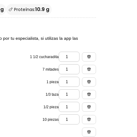
 g
10.9 g
🍗 Proteínas:
or tu especialista, si utilizas la app las
1 1/2 cucharadita
7 mitades
1 pieza
1/3 taza
1/2 pieza
10 piezas