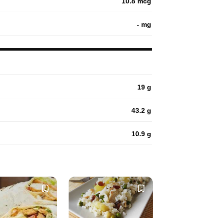
10.8 mcg
- mg
19 g
43.2 g
10.9 g