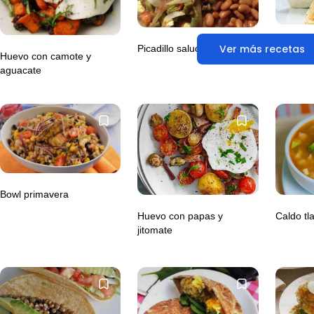
Wrap de 
Ver más recetas
Picadillo saludable
Huevo con camote y
aguacate
Bowl primavera
Huevo con papas y
Caldo tl
jitomate