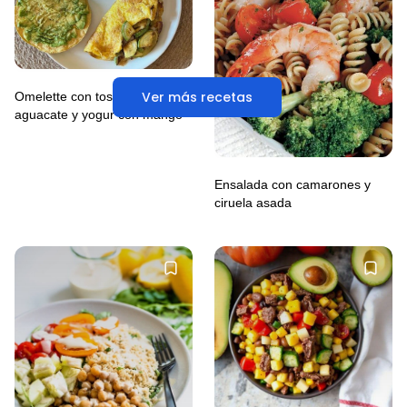
Ver más recetas
Omelette con tostada de
aguacate y yogur con mango
Ensalada con camarones y
ciruela asada