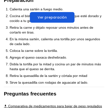
Preparación
Calienta una sartén a fuego medio.
Cocina el bistec de res en la sartén hasta que esté dorado y
Ver preparación
cocido a tu gusto.
Retira la carne y déjalo reposar unos minutos antes de
cortarlo en tiras.
En la misma sartén, calienta una tortilla por unos segundos
de cada lado.
Coloca la carne sobre la tortilla.
Agrega el queso oaxaca deshebrado.
Dobla la tortilla por la mitad y cocina un par de minutos más
hasta que el queso se derrita.
Retira la quesadilla de la sartén y córtala por mitad
Sirve la quesadilla con rodajas de aguacate al lado.
Preguntas frecuentes
💊 Comparativa de medicamentos para bajar de peso regulados