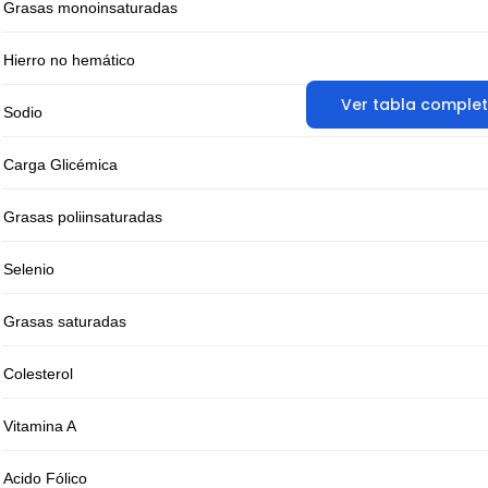
Grasas monoinsaturadas
Hierro no hemático
Ver tabla comple
Sodio
Carga Glicémica
Grasas poliinsaturadas
Selenio
Grasas saturadas
Colesterol
Vitamina A
Acido Fólico