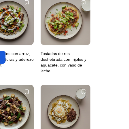
bistec con arroz,
Tostadas de res
, verduras y aderezo
deshebrada con frijoles y
t
aguacate, con vaso de
leche