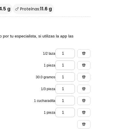
4.5 g
11.6 g
🍗 Proteínas:
or tu especialista, si utilizas la app las
1/2 taza
1 pieza
30.0 gramos
1/3 pieza
1 cucharadita
1 pieza