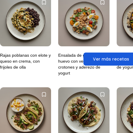
Rajas poblanas con elote y
Ensalada de garbanzo y
Bowl de 
Ver más recetas
queso en crema, con
huevo con verduras,
frijoles
frijoles de olla
crotones y aderezo de
de yogur
yogurt