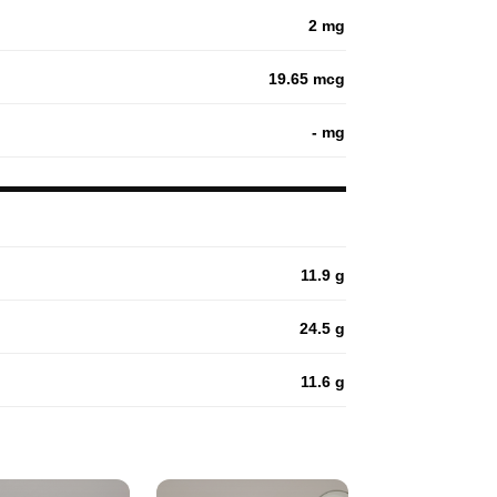
2 mg
19.65 mcg
- mg
11.9 g
24.5 g
11.6 g