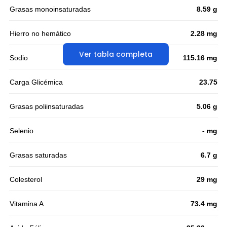
Grasas monoinsaturadas
8.59 g
Hierro no hemático
2.28 mg
Ver tabla completa
Sodio
115.16 mg
Carga Glicémica
23.75
Grasas poliinsaturadas
5.06 g
Selenio
- mg
Grasas saturadas
6.7 g
Colesterol
29 mg
Vitamina A
73.4 mg