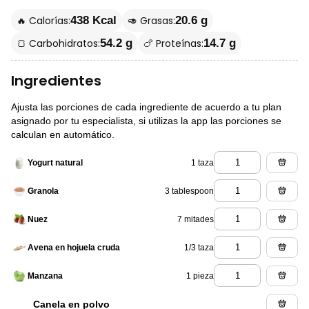
🔥 Calorías:
🥑 Grasas:
438 Kcal
20.6 g
🍞 Carbohidratos:
🍗 Proteínas:
54.2 g
14.7 g
Ingredientes
Ajusta las porciones de cada ingrediente de acuerdo a tu plan
asignado por tu especialista, si utilizas la app las porciones se
calculan en automático.
1 taza
Yogurt natural
3 tablespoon
Granola
7 mitades
Nuez
1/3 taza
Avena en hojuela cruda
1 pieza
Manzana
Canela en polvo