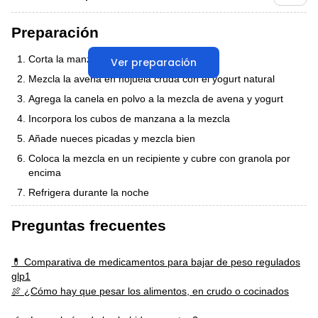
Preparación
Corta la manzana en cubos pequeños
Ver preparación
Mezcla la avena en hojuela cruda con el yogurt natural
Agrega la canela en polvo a la mezcla de avena y yogurt
Incorpora los cubos de manzana a la mezcla
Añade nueces picadas y mezcla bien
Coloca la mezcla en un recipiente y cubre con granola por
encima
Refrigera durante la noche
Preguntas frecuentes
💊 Comparativa de medicamentos para bajar de peso regulados
glp1
🍖 ¿Cómo hay que pesar los alimentos, en crudo o cocinados