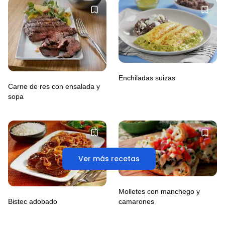
Enchiladas suizas
Carne de res con ensalada y
sopa
Ver más recetas
Molletes con manchego y
camarones
Bistec adobado