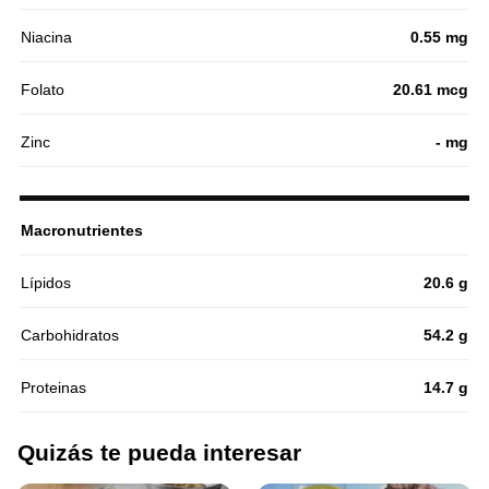
Niacina
0.55 mg
Folato
20.61 mcg
Zinc
- mg
Macronutrientes
Lípidos
20.6 g
Carbohidratos
54.2 g
Proteinas
14.7 g
Quizás te pueda interesar