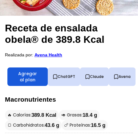
Receta de ensalada
obela® de 389.8 Kcal
Realizada por:
Avena Health
Agregar
ChatGPT
Claude
Avena
al plan
Macronutrientes
🔥 Calorías:
🥑 Grasas:
389.8 Kcal
18.4 g
🍞 Carbohidratos:
🍗 Proteínas:
43.6 g
16.5 g