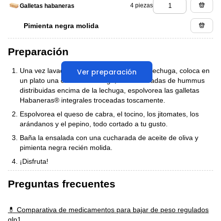
4 piezas
Galletas habaneras
Pimienta negra molida
Preparación
Una vez lavada y desinfectada, mezcla la lechuga, coloca en
Ver preparación
un plato una cama de lechuga, las cucharadas de hummus
distribuidas encima de la lechuga, espolvorea las galletas
Habaneras® integrales troceadas toscamente.
Espolvorea el queso de cabra, el tocino, los jitomates, los
arándanos y el pepino, todo cortado a tu gusto.
Baña la ensalada con una cucharada de aceite de oliva y
pimienta negra recién molida.
¡Disfruta!
Preguntas frecuentes
💊 Comparativa de medicamentos para bajar de peso regulados
glp1