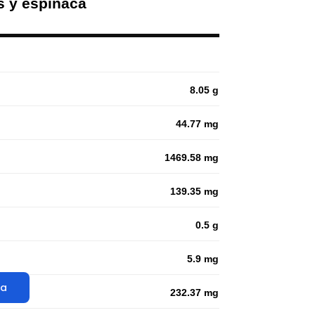
s y espinaca
8.05 g
44.77 mg
1469.58 mg
139.35 mg
0.5 g
5.9 mg
ta
232.37 mg