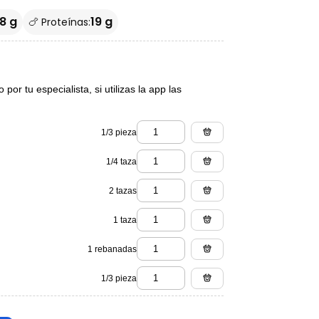
8 g
19 g
🍗 Proteínas:
or tu especialista, si utilizas la app las
1/3 pieza
1/4 taza
2 tazas
1 taza
1 rebanadas
1/3 pieza