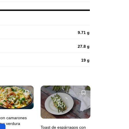
9.71 g
27.8 g
19 g
con camarones
s y verdura
Toast de espárragos con