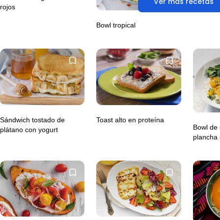
Ver más recetas
rojos
Bowl tropical
Sándwich tostado de
Toast alto en proteína
Bowl de 
plátano con yogurt
plancha 