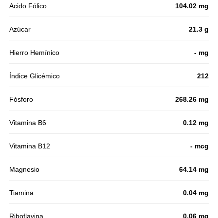
Acido Fólico
104.02 mg
Azúcar
21.3 g
Hierro Hemínico
- mg
Índice Glicémico
212
Fósforo
268.26 mg
Vitamina B6
0.12 mg
Vitamina B12
- mcg
Magnesio
64.14 mg
Tiamina
0.04 mg
Riboflavina
0.06 mg