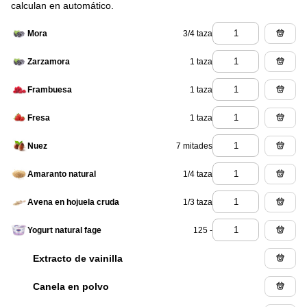
calculan en automático.
3/4 taza
Mora
1 taza
Zarzamora
1 taza
Frambuesa
1 taza
Fresa
7 mitades
Nuez
1/4 taza
Amaranto natural
1/3 taza
Avena en hojuela cruda
125 -
Yogurt natural fage
Extracto de vainilla
Canela en polvo