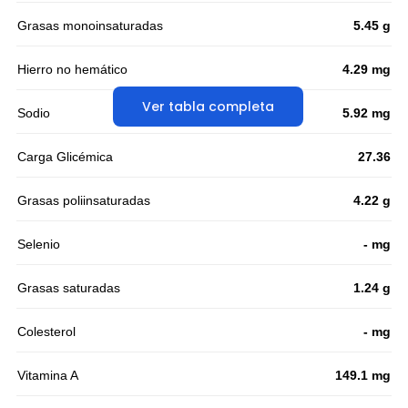
Grasas monoinsaturadas
5.45 g
Hierro no hemático
4.29 mg
Ver tabla completa
Sodio
5.92 mg
Carga Glicémica
27.36
Grasas poliinsaturadas
4.22 g
Selenio
- mg
Grasas saturadas
1.24 g
Colesterol
- mg
Vitamina A
149.1 mg