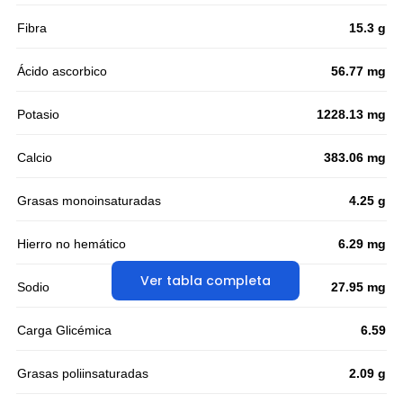
Fibra
15.3 g
Ácido ascorbico
56.77 mg
Potasio
1228.13 mg
Calcio
383.06 mg
Grasas monoinsaturadas
4.25 g
Hierro no hemático
6.29 mg
Ver tabla completa
Sodio
27.95 mg
Carga Glicémica
6.59
Grasas poliinsaturadas
2.09 g