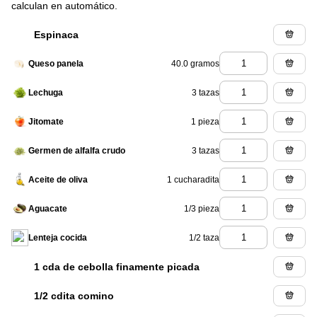
calculan en automático.
Espinaca
40.0 gramos
Queso panela
3 tazas
Lechuga
1 pieza
Jitomate
3 tazas
Germen de alfalfa crudo
1 cucharadita
Aceite de oliva
1/3 pieza
Aguacate
1/2 taza
Lenteja cocida
1 cda de cebolla finamente picada
1/2 cdita comino